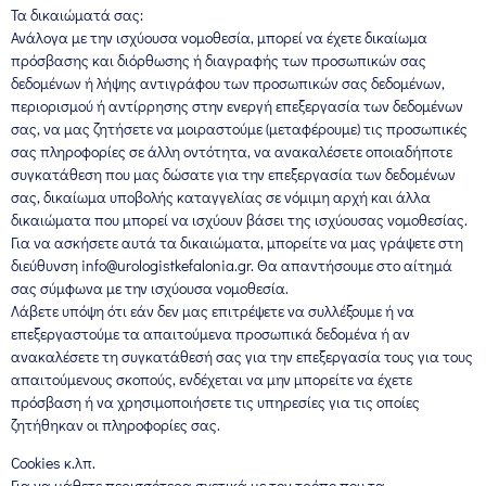
Τα δικαιώματά σας:
Ανάλογα με την ισχύουσα νομοθεσία, μπορεί να έχετε δικαίωμα
πρόσβασης και διόρθωσης ή διαγραφής των προσωπικών σας
δεδομένων ή λήψης αντιγράφου των προσωπικών σας δεδομένων,
περιορισμού ή αντίρρησης στην ενεργή επεξεργασία των δεδομένων
σας, να μας ζητήσετε να μοιραστούμε (μεταφέρουμε) τις προσωπικές
σας πληροφορίες σε άλλη οντότητα, να ανακαλέσετε οποιαδήποτε
συγκατάθεση που μας δώσατε για την επεξεργασία των δεδομένων
σας, δικαίωμα υποβολής καταγγελίας σε νόμιμη αρχή και άλλα
δικαιώματα που μπορεί να ισχύουν βάσει της ισχύουσας νομοθεσίας.
Για να ασκήσετε αυτά τα δικαιώματα, μπορείτε να μας γράψετε στη
διεύθυνση info@urologistkefalonia.gr. Θα απαντήσουμε στο αίτημά
σας σύμφωνα με την ισχύουσα νομοθεσία.
Λάβετε υπόψη ότι εάν δεν μας επιτρέψετε να συλλέξουμε ή να
επεξεργαστούμε τα απαιτούμενα προσωπικά δεδομένα ή αν
ανακαλέσετε τη συγκατάθεσή σας για την επεξεργασία τους για τους
απαιτούμενους σκοπούς, ενδέχεται να μην μπορείτε να έχετε
πρόσβαση ή να χρησιμοποιήσετε τις υπηρεσίες για τις οποίες
ζητήθηκαν οι πληροφορίες σας.
Cookies κ.λπ.
Για να μάθετε περισσότερα σχετικά με τον τρόπο που τα